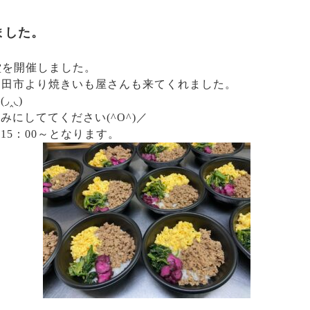
ました。
堂を開催しました。
た角田市より焼きいも屋さんも来てくれました。
‸◟)
にしててください(^O^)／
5：00～となります。