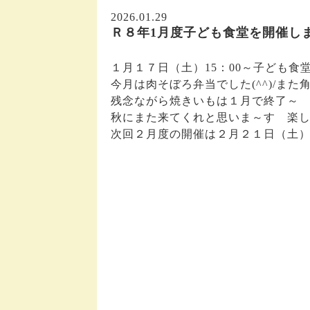
2026.01.29
Ｒ８年1月度子ども食堂を開催し
１月１７日（土）15：00～子ども食
今月は肉そぼろ弁当でした(^^)/ま
残念ながら焼きいもは１月で終了～ (◞
秋にまた来てくれと思いま～す 楽しみ
次回２月度の開催は２月２１日（土）1